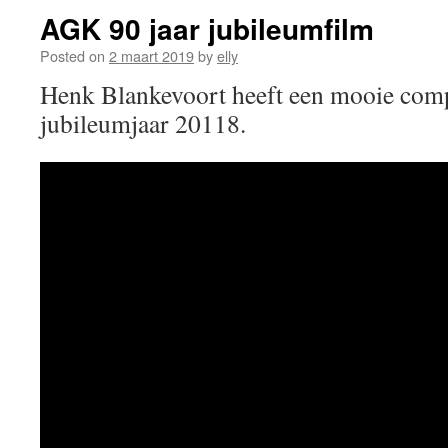
AGK 90 jaar jubileumfilm
Posted on
2 maart 2019
by
elly
Henk Blankevoort heeft een mooie comp
jubileumjaar 20118.