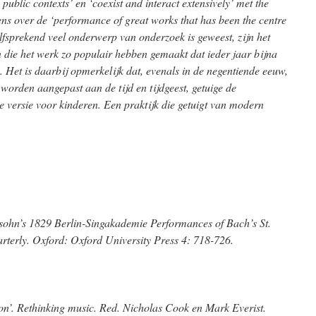
 public contexts’ en ‘coexist and interact extensively’ met the
ns over de ‘performance of great works that has been the centre
lfsprekend veel onderwerp van onderzoek is geweest, zijn het
 die het werk zo populair hebben gemaakt dat ieder jaar bijna
. Het is daarbij opmerkelijk dat, evenals in de negentiende eeuw,
worden aangepast aan de tijd en tijdgeest, getuige de
e versie voor kinderen. Een praktijk die getuigt van modern
ohn’s 1829 Berlin-Singakademie Performances of Bach’s St.
terly. Oxford: Oxford University Press 4: 718-726.
n’. Rethinking music. Red. Nicholas Cook en Mark Everist.