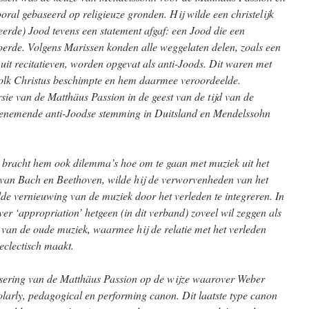
oral gebaseerd op religieuze gronden.
Hij wilde een christelijk
erde) Jood tevens een statement afgaf: een Jood die een
tvoerde. Volgens Marissen konden alle weggelaten delen, zoals een
 uit recitatieven, worden opgevat als anti-Joods.
Dit waren met
olk Christus beschimpte en hem daarmee veroordeelde.
ie van de Matthäus Passion in de geest van de tijd van de
toenemende anti-Joodse stemming in Duitsland en Mendelssohn
 bracht hem ook dilemma’s hoe om te gaan met muziek uit het
e van Bach en Beethoven, wilde hij de verworvenheden van het
ilde vernieuwing van de muziek door het verleden te integreren. In
er ‘appropriation’ hetgeen (in dit verband) zoveel wil zeggen als
 van de oude muziek, waarmee hij de relatie met het verleden
eclectisch maakt.
isering van de Matthäus Passion op de wijze waarover Weber
olarly, pedagogical en performing canon. Dit laatste type canon