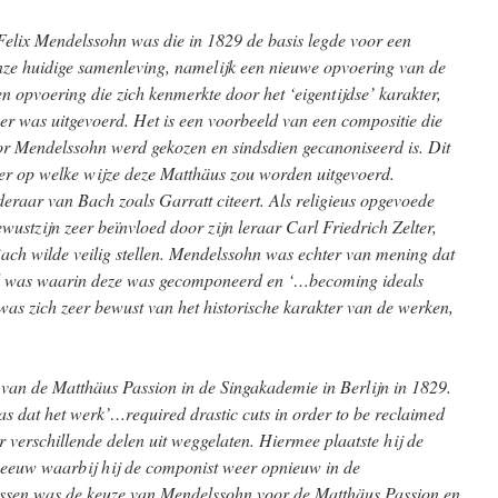
 Felix Mendelssohn was die in 1829 de basis legde voor een
 onze huidige samenleving, namelijk een nieuwe opvoering van de
 opvoering die zich kenmerkte door het ‘eigentijdse’ karakter,
eer was uitgevoerd. Het is een voorbeeld van een compositie die
oor Mendelssohn werd gekozen en sindsdien gecanoniseerd is. Dit
ter op welke wijze deze Matthäus zou worden uitgevoerd.
raar van Bach zoals Garratt citeert.
Als religieus opgevoede
ewustzijn zeer beïnvloed door zijn leraar Carl Friedrich Zelter,
ach wilde veilig stellen. Mendelssohn was echter van mening dat
jd was waarin deze was gecomponeerd en ‘…becoming ideals
was zich zeer bewust van het historische karakter van de werken,
ng van de Matthäus Passion in de Singakademie in Berlijn in 1829.
dat het werk’…required drastic cuts in order to be reclaimed
verschillende delen uit weggelaten. Hiermee plaatste hij de
 eeuw waarbij hij de componist weer opnieuw in de
rissen was de keuze van Mendelssohn voor de Matthäus Passion en