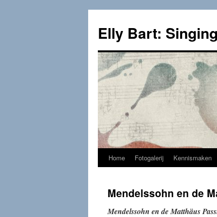
Skip
to
Elly Bart: Singing
content
Home
Fotogalerij
Kennismaken
Mendelssohn en de M
Mendelssohn en de Matthäus Pass