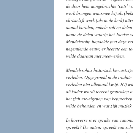
de door hem aangebrachte ‘cuts’ vo
werk brengen waarmee hij als (beke
christelijk werk (als in de kerk) ui
aantal koralen, enkele soli en delen
name de delen waarin het Joodse v
Mendelssohn handelde met deze vers
negentiende eeuw; er heerste een 
wilde daaraan niet meewerken.
Mendelssohns historisch bewustzijn
verleden. Opgegroeid in de traditi
verleden niet allemaal kwijt. Hij w
dit kader wordt terecht gesproken ov
het zich toe-eigenen van kenmerken
wilde behouden en wat zijn muziek 
In hoeverre is er sprake van canon
spreekt? De auteur spreekt van sch