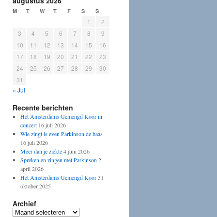
augustus 2026
M
T
W
T
F
S
S
1
2
3
4
5
6
7
8
9
10
11
12
13
14
15
16
17
18
19
20
21
22
23
24
25
26
27
28
29
30
31
« Jul
Recente berichten
Het Amsterdams Gemengd Koor in
concert
16 juli 2026
Wie zingt is even Parkinson de baas
16 juli 2026
Meer dan je ziekte
4 juni 2026
Spreken en zingen met Parkinson
2
april 2026
Het Amsterdams Gemengd Koor
31
oktober 2025
Archief
Archief