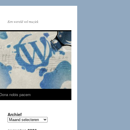
Een wereld vol muziek
Dona nobis pacem
Archief
Archief