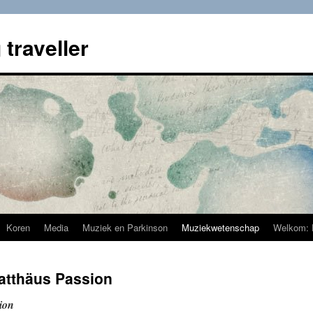
 traveller
Koren
Media
Muziek en Parkinson
Muziekwetenschap
Welkom: 
atthäus Passion
ion