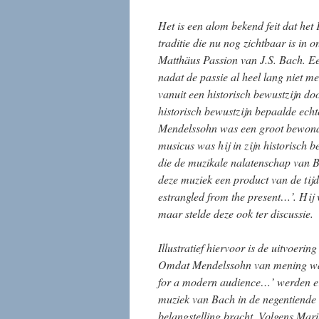
Het is een alom bekend feit dat het
traditie die nu nog zichtbaar is in
Matthäus Passion van J.S. Bach. Een
nadat de passie al heel lang niet m
vanuit een historisch bewustzijn d
historisch bewustzijn bepaalde ech
Mendelssohn was een groot bewonde
musicus was hij in zijn historisch b
die de muzikale nalatenschap van B
deze muziek een product van de ti
estrangled from the present…’. Hij 
maar stelde deze ook ter discussie.
Illustratief hiervoor is de uitvoeri
Omdat Mendelssohn van mening was 
for a modern audience…’ werden er 
muziek van Bach in de negentiende
belangstelling bracht. Volgens Ma