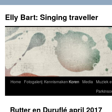
Skip
to
Elly Bart: Singing traveller
content
Home
Fotogalerij
Kennismaken
Koren
Media
Muziek e
Parkinso
Rutter en Duruflé april 2017