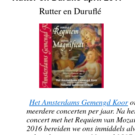
Rutter en Duruflé
Het Amsterdams Gemengd Koor
or
meerdere concerten per jaar. Na he
concert met het Requiem van Moza
2016 bereiden we ons inmiddels al