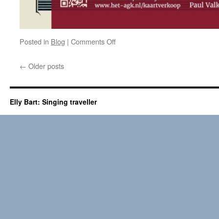
on
Posted in
Blog
|
Comments Off
Het
Amsterdams
←
Older posts
Gemengd
Koor
in
concert
Elly Bart: Singing traveller