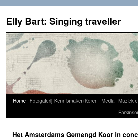
Skip
to
Elly Bart: Singing traveller
content
Home
Fotogalerij
Kennismaken
Koren
Media
Muziek e
Parkinso
Het Amsterdams Gemengd Koor in conc