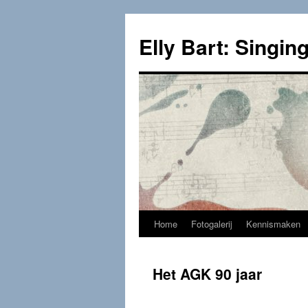
Skip
to
Elly Bart: Singing
content
Home
Fotogalerij
Kennismaken
Het AGK 90 jaar