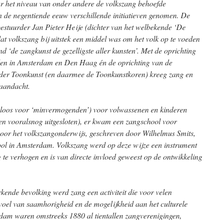
ar het niveau van onder andere de volkszang behoefde
n de negentiende eeuw verschillende initiatieven genomen. De
estuurder Jan Pieter Heije (dichter van het welbekende ‘De
at volkszang bij uitstek een middel was om het volk op te voeden
nd ‘de zangkunst de gezelligste aller kunsten’. Met de oprichting
len in Amsterdam en Den Haag én de oprichting van de
 der Toonkunst (en daarmee de Toonkunstkoren) kreeg zang en
 aandacht.
loos voor ‘minvermogenden’) voor volwassenen en kinderen
ren vooralsnog uitgesloten), er kwam een zangschool voor
oor het volkszangonderwijs, geschreven door Wilhelmus Smits,
ool in Amsterdam. Volkszang werd op deze wijze een instrument
te verhogen en is van directe invloed geweest op de ontwikkeling
ende bevolking werd zang een activiteit die voor velen
voel van saamhorigheid en de mogelijkheid aan het culturele
rdam waren omstreeks 1880 al tientallen zangverenigingen,