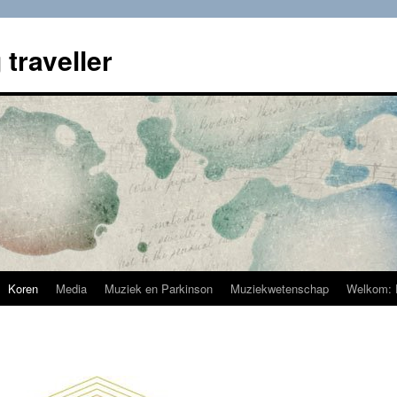
 traveller
Koren
Media
Muziek en Parkinson
Muziekwetenschap
Welkom: 