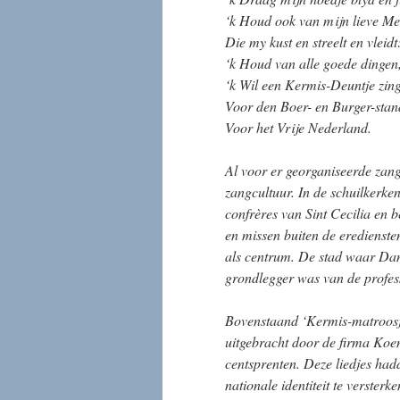
‘k Houd ook van mijn lieve Me
Die my kust en streelt en vleidt
‘k Houd van alle goede dingen
‘k Wil een Kermis-Deuntje zin
Voor den Boer- en Burger-stan
Voor het Vrije Nederland.
Al voor er georganiseerde za
zangcultuur. In de schuilkerk
confrères van Sint Cecilia en 
en missen buiten de eredienst
als centrum. De stad waar Dan
grondlegger was van de professi
Bovenstaand ‘Kermis-matroosj
uitgebracht door de firma Koe
centsprenten. Deze liedjes had
nationale identiteit te verster