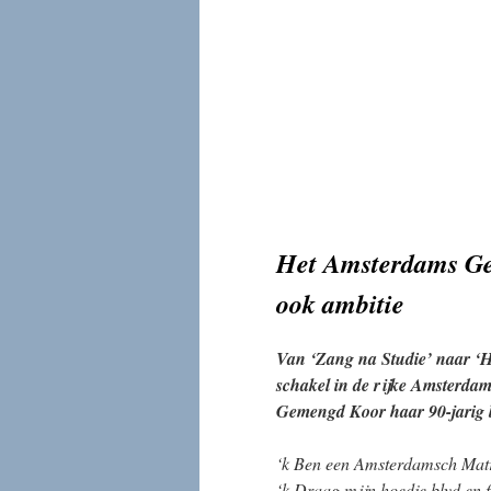
Het Amsterdams Gem
ook ambitie
Van ‘Zang na Studie’ naar ‘H
schakel in de rijke Amsterda
Gemengd Koor haar 90-jarig 
‘k Ben een Amsterdamsch Matr
‘k Draag mijn hoedje blyd en 