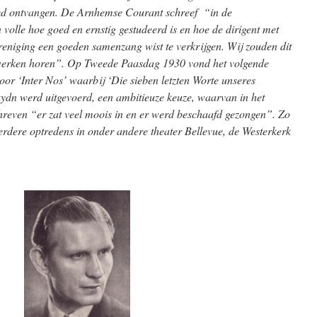
d ontvangen. De Arnhemse Courant schreef “in de
 volle hoe goed en ernstig gestudeerd is en hoe de dirigent met
reniging een goeden samenzang wist te verkrijgen. Wij zouden dit
 werken horen”. Op Tweede Paasdag 1930 vond het volgende
oor ‘Inter Nos’ waarbij ‘Die sieben letzten Worte unseres
ydn werd uitgevoerd, een ambitieuze keuze, waarvan in het
even “er zat veel moois in en er werd beschaafd gezongen”. Zo
rdere optredens in onder andere theater Bellevue, de Westerkerk