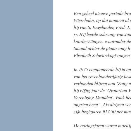
Een geheel nieuwe periode bra
Wiesehahn, op dat moment al d
hij van S. Engelander, Fred. 
sr. Hij leerde solozang van Jaa
koorbezettingen, waaronder d
Staand achter de piano zong hi
Elisabeth Schwarzkopf zongen o
In 1975 componeerde hij in op
van het zevenhonderdjarig best
verbonden blijven aan ‘Zang 
hij vijftig jaar de ‘Oratorium
Vereniging IJmuiden’. Vaak lie
angsten heen”. Als dirigent ve
zijn beginjaren fl17,50 per m
De oorlogsjaren waren moeilij