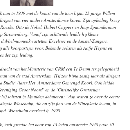
k aan in 1939 met de komst van de toen bijna 25-jarige Willem
irigent van vier andere Amsterdamse koren. Zijn opleiding kreeg
J. Roeske, Otto de Nobel, Hubert Cuypers en Jaap Spaanderman
p Stromenberg. Vanaf zijn achttiende leidde hij kleine
e dubbelmannenkwartetten Excelsior en de Amstel-Zangers.
j alle koorpartijen voor. Bekende solisten als Aafje Heynis en
nder zijn leiding.
dracht van het Ministerie van CRM een Te Deum ter gelegenheid
aan van de stad Amsterdam. Hij zou bijna zestig jaar als dirigent
na Studie’ (later Het Amsterdams Gemengd Koor). Ook leidde
 Vereniging Groot Noord’ en de ‘Christelijke Oratorium
t hij solisten in IJmuiden debuteren: “dan waren ze over de eerste
rdiende Wiesehahn, die op zijn fiets van de Wittenkade kwam, in
aand. Wiesehahn overleed in 1998.
k, toch groeide het koor van 13 leden omstreeks 1940 naar 50