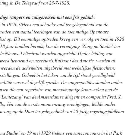
ting in De Telegraaf van 23-7-1928.
dige zangers en zangeressen met een fris geluid’
.
l in 1926: tijdens een schoolavond ter gelegenheid van de
 traden een aantal leerlingen van de toenmalige Openbare
t op. Dit eenmalige optreden kreeg een vervolg en toen in 1928
 18 jaar hadden bereikt, kon de vereniging ‘Zang na Studie’ ten
 de Nieuwe Leliestraat worden opgericht. Onder leiding van
er werd benoemd en secretaris Buissant des Amorie, werden al
 werden de activiteiten uitgebreid met wekelijkse fietstochten,
tellingen. Geheel in het teken van de tijd stond gezelligheid
mbitie was wel degelijk sprake. De zangrepetities stonden onder
Jansen die een repertoire van meerstemmige koorwerken met de
‘Lentezang’ van de Amsterdamse dirigent en componist Fred. J.
llo, één van de eerste mannenzangverenigingen, leidde onder
nzang op de Dam ter gelegenheid van 50-jarig regeringsjubileum
na Studie’ op 19 mei 1929 tijdens een zangconcours in het Park