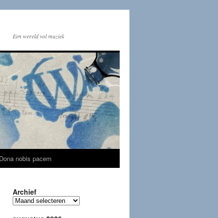
Een wereld vol muziek
Dona nobis pacem
Archief
Archief