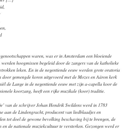
id,
:
,
gen,
d
nggenootschappen waren, was er in Amsterdam een bloeiende
en werden hoogmissen begeleid door de zangers van de katholieke
betrokken leken. En in de negentiende eeuw werden grote oratoria
en door gemengde koren uitgevoerd met de Mozes en Aäron kerk
iël de Lange in de negentiende eeuw met zijn a-capella koor de
onele koorzang, heeft een rijke muzikale (koor) traditie.
e’ van de schrijver Johan Hendrik Swildens werd in 1783
ne aan de Lindengracht, producent van liedblaadjes en
den tot doel de gewone bevolking beschaving bij te brengen, de
ken en de nationale muziekcultuur te versterken. Gezongen werd er