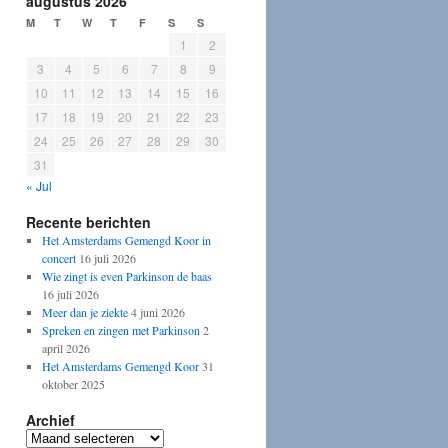
augustus 2026
M
T
W
T
F
S
S
1
2
3
4
5
6
7
8
9
10
11
12
13
14
15
16
17
18
19
20
21
22
23
24
25
26
27
28
29
30
31
« Jul
Recente berichten
Het Amsterdams Gemengd Koor in
concert
16 juli 2026
Wie zingt is even Parkinson de baas
16 juli 2026
Meer dan je ziekte
4 juni 2026
Spreken en zingen met Parkinson
2
april 2026
Het Amsterdams Gemengd Koor
31
oktober 2025
Archief
Archief