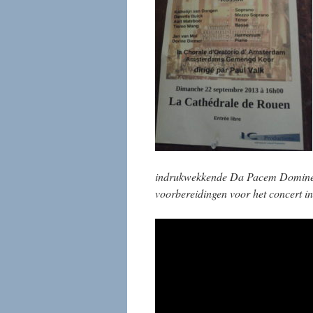
indrukwekkende Da Pacem Domine i
voorbereidingen voor het concert i