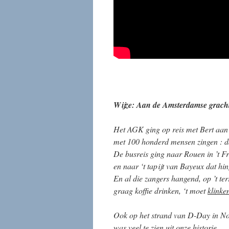
Wijze: Aan de Amsterdamse grach
Het AGK ging op reis met Bert aan 
met 100 honderd mensen zingen : dat
De busreis ging naar Rouen in ’t F
en naar ‘t tapijt van Bayeux dat h
En al die zangers hangend, op ’t te
graag koffie drinken, ‘t moet
klinke
Ook op het strand van D-Day in 
was veel te zien uit onze histo
rie.