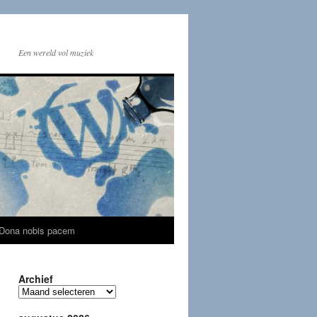
Een wereld vol muziek
Dona nobis pacem
Archief
Archief