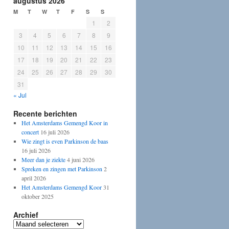
augustus 2026
M
T
W
T
F
S
S
1
2
3
4
5
6
7
8
9
10
11
12
13
14
15
16
17
18
19
20
21
22
23
24
25
26
27
28
29
30
31
« Jul
Recente berichten
Het Amsterdams Gemengd Koor in
concert
16 juli 2026
Wie zingt is even Parkinson de baas
16 juli 2026
Meer dan je ziekte
4 juni 2026
Spreken en zingen met Parkinson
2
april 2026
Het Amsterdams Gemengd Koor
31
oktober 2025
Archief
Archief