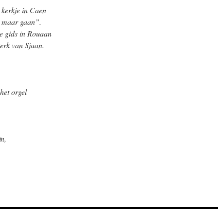
 kerkje in Caen
’t maar gaan”.
e gids in Rouaan
kerk van Sjaan.
het orgel
jn,