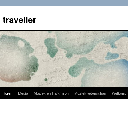
 traveller
Koren
Media
Muziek en Parkinson
Muziekwetenschap
Welkom: 