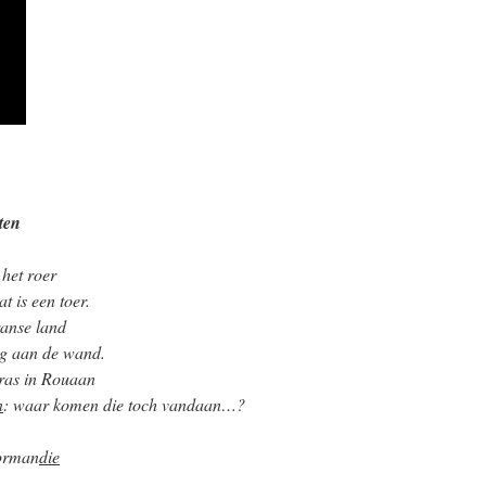
ten
het roer
 is een toer.
ranse land
ing aan de wand.
rras in Rouaan
n
: waar komen die toch vandaan…?
Norman
die