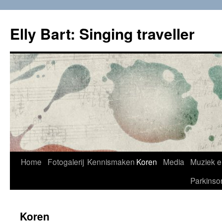
Skip
to
Elly Bart: Singing traveller
content
Home
Fotogalerij
Kennismaken
Koren
Media
Muziek e
Parkinso
Koren