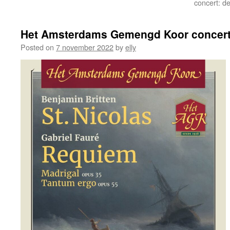
concert: d
Het Amsterdams Gemengd Koor concerte
Posted on
7 november 2022
by
elly