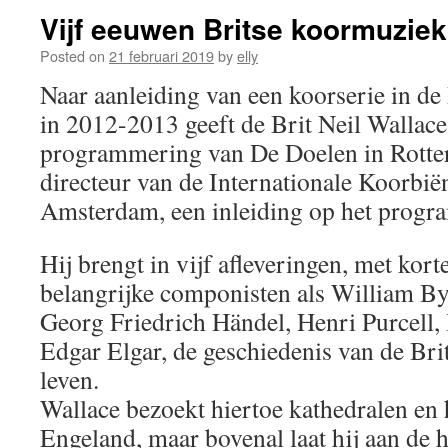
Vijf eeuwen Britse koormuziek
Posted on
21 februari 2019
by
elly
Naar aanleiding van een koorserie in d
in 2012-2013 geeft de Brit Neil Wallac
programmering van De Doelen in Rotter
directeur van de Internationale Koorbië
Amsterdam, een inleiding op het progr
Hij brengt in vijf afleveringen, met kort
belangrijke componisten als William By
Georg Friedrich Händel, Henri Purcell,
Edgar Elgar, de geschiedenis van de Bri
leven.
Wallace bezoekt hiertoe kathedralen en h
Engeland, maar bovenal laat hij aan de 