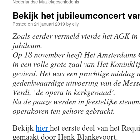
Nederlandse Muziekgeschiedenis
Bekijk het jubileumconcert v
Posted on
24 januari 2019
by
elly
Zoals eerder vermeld vierde het AGK in
jubileum.
Op 18 november heeft Het Amsterdams G
in een volle grote zaal van Het Koninkl
gevierd. Het was een prachtige middag 
gedenkwaardige uitvoering van de Mess
Verdi, ‘de opera in kerkgewaad’.
Na de pauze werden in feestelijke stemm
operakoren ten gehore gebracht.
Bekijk
hier
het eerste deel van het Req
gemaakt door Henk Blankevoort.