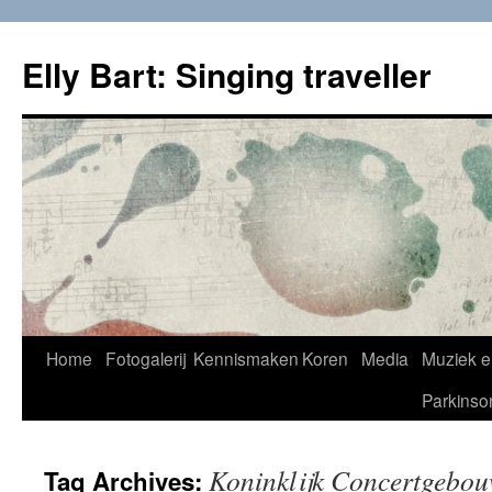
Skip
to
Elly Bart: Singing traveller
content
Home
Fotogalerij
Kennismaken
Koren
Media
Muziek e
Parkinso
Koninklijk Concertgebo
Tag Archives: