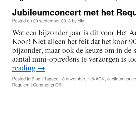
Jubileumconcert met het Requ
Posted on
20 september 2018
by
elly
Wat een bijzonder jaar is dit voor He
Koor! Niet alleen het feit dat het koor 90
bijzonder, maar ook de keuze om in de
aantal mini-optredens te verzorgen is 
reading
→
Posted in
Blog
|
Tagged
18 november
,
Het-AGK
,
Jubileumconce
on
Requiem
|
Comments Off
Jubileumconcert
met
het
Requiem
van
Verdi