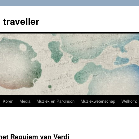
 traveller
Koren
Media
Muziek en Parkinson
Muziekwetenschap
Welkom: 
het Requiem van Verdi