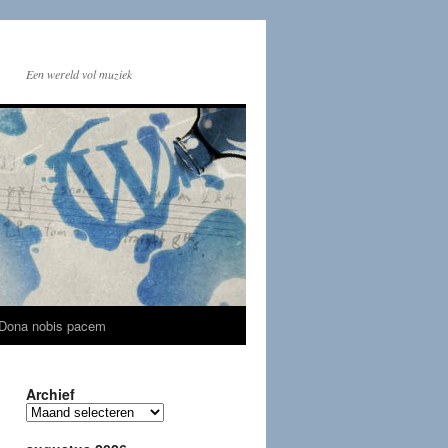
Een wereld vol muziek
Dona nobis pacem
Archief
Archief