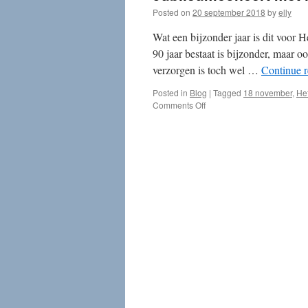
Posted on
20 september 2018
by
elly
Wat een bijzonder jaar is dit voor 
90 jaar bestaat is bijzonder, maar 
verzorgen is toch wel …
Continue 
Posted in
Blog
|
Tagged
18 november
,
He
on
Comments Off
Jubileumconcert
met
het
Requiem
van
Verdi