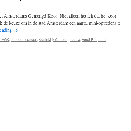
Het Amsterdams Gemengd Koor! Niet alleen het feit dat het koor
ook de keuze om in de stad Amsterdam een aantal mini-optredens te
reading
→
t-AGK
,
Jubileumconcert
,
Koninklijk Concertgebouw
,
Verdi Requiem
|