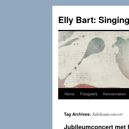
Skip
to
Elly Bart: Singing
content
Home
Fotogalerij
Kennismaken
Jubileumconcert
Tag Archives:
Jubileumconcert met 