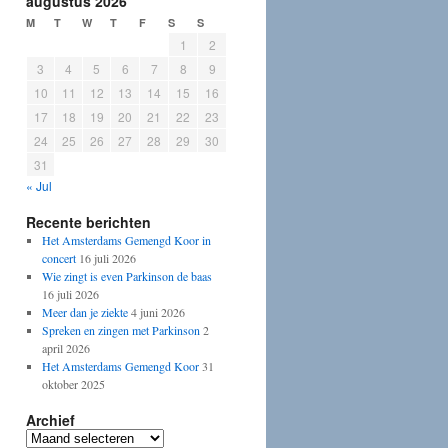
augustus 2026
M
T
W
T
F
S
S
1
2
3
4
5
6
7
8
9
10
11
12
13
14
15
16
17
18
19
20
21
22
23
24
25
26
27
28
29
30
31
« Jul
Recente berichten
Het Amsterdams Gemengd Koor in
concert
16 juli 2026
Wie zingt is even Parkinson de baas
16 juli 2026
Meer dan je ziekte
4 juni 2026
Spreken en zingen met Parkinson
2
april 2026
Het Amsterdams Gemengd Koor
31
oktober 2025
Archief
Archief