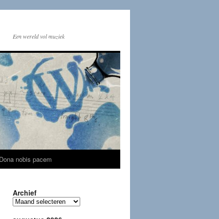
Een wereld vol muziek
Dona nobis pacem
Archief
Archief