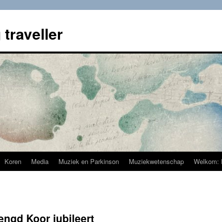
 traveller
Koren
Media
Muziek en Parkinson
Muziekwetenschap
Welkom: 
gd Koor jubileert