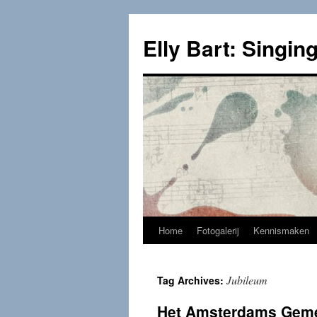
Skip
to
Elly Bart: Singing
content
Home
Fotogalerij
Kennismaken
Jubileum
Tag Archives:
Het Amsterdams Gemen