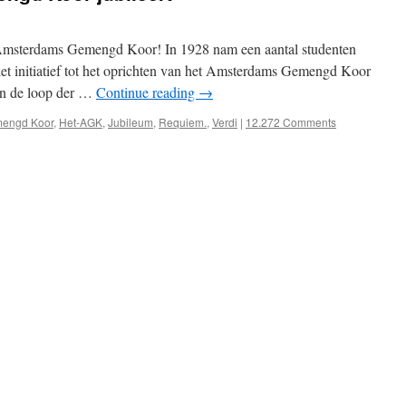
t Amsterdams Gemengd Koor! In 1928 nam een aantal studenten
t initiatief tot het oprichten van het Amsterdams Gemengd Koor
 in de loop der …
Continue reading
→
engd Koor
,
Het-AGK
,
Jubileum
,
Requiem.
,
Verdi
|
12.272 Comments