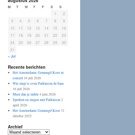
augustus 2026
M
T
W
T
F
S
S
1
2
3
4
5
6
7
8
9
10
11
12
13
14
15
16
17
18
19
20
21
22
23
24
25
26
27
28
29
30
31
« Jul
Recente berichten
Het Amsterdams Gemengd Koor in
concert
16 juli 2026
Wie zingt is even Parkinson de baas
16 juli 2026
Meer dan je ziekte
4 juni 2026
Spreken en zingen met Parkinson
2
april 2026
Het Amsterdams Gemengd Koor
31
oktober 2025
Archief
Archief