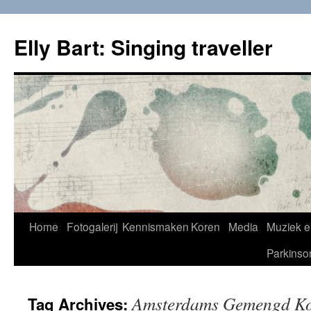
Skip
to
Elly Bart: Singing traveller
content
Home
Fotogalerij
Kennismaken
Koren
Media
Muziek e
Parkinso
Amsterdams Gemengd K
Tag Archives: