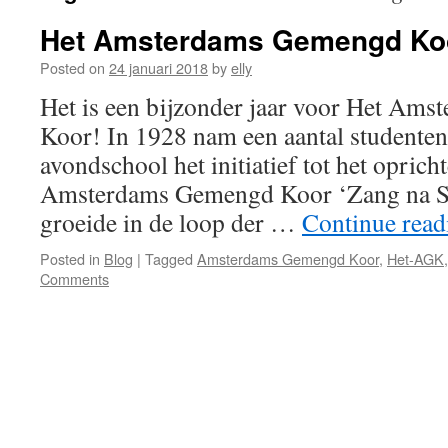
Het Amsterdams Gemengd Koor
Posted on
24 januari 2018
by
elly
Het is een bijzonder jaar voor Het Am
Koor! In 1928 nam een aantal studente
avondschool het initiatief tot het oprich
Amsterdams Gemengd Koor ‘Zang na Stu
groeide in de loop der …
Continue rea
Posted in
Blog
|
Tagged
Amsterdams Gemengd Koor
,
Het-AGK
Comments