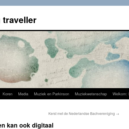
 traveller
Koren
Media
Muziek en Parkinson
Muziekwetenschap
Welkom: 
Kerst met de Nederlandse Bachvereniging
→
n kan ook digitaal