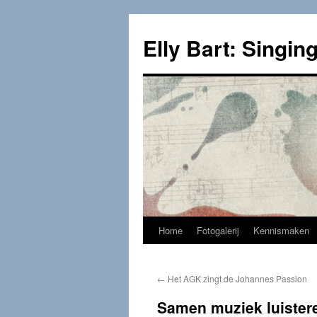
Skip
to
Elly Bart: Singing
content
Home
Fotogalerij
Kennismaken
←
Het AGK zingt de Johannes Passion
Samen muziek luistere