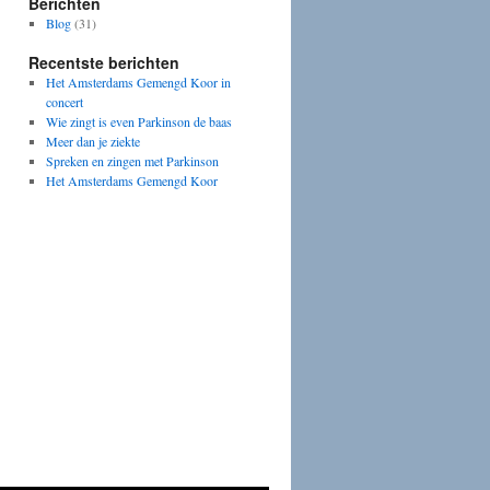
Berichten
Blog
(31)
Recentste berichten
Het Amsterdams Gemengd Koor in
concert
Wie zingt is even Parkinson de baas
Meer dan je ziekte
Spreken en zingen met Parkinson
Het Amsterdams Gemengd Koor