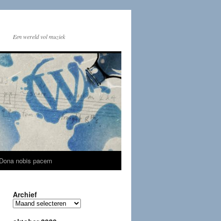
Een wereld vol muziek
Dona nobis pacem
Archief
Archief