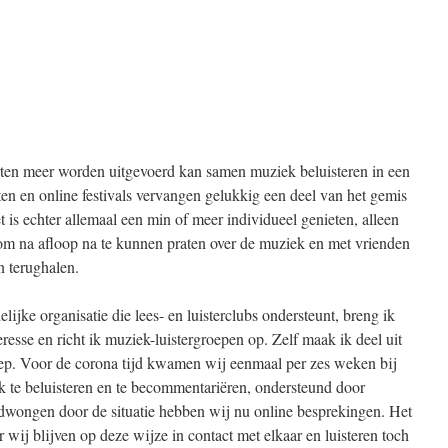
erten meer worden uitgevoerd kan samen muziek beluisteren in een
en en online festivals vervangen gelukkig een deel van het gemis
t is echter allemaal een min of meer individueel genieten, alleen
 om na afloop na te kunnen praten over de muziek en met vrienden
 terughalen.
ijke organisatie die lees- en luisterclubs ondersteunt, breng ik
resse en richt ik muziek-luistergroepen op. Zelf maak ik deel uit
oep. Voor de corona tijd kwamen wij eenmaal per zes weken bij
k te beluisteren en te becommentariëren, ondersteund door
dwongen door de situatie hebben wij nu online besprekingen. Het
ar wij blijven op deze wijze in contact met elkaar en luisteren toch