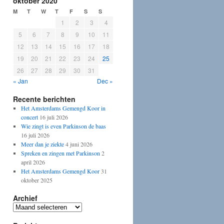
oktober 2020
M
T
W
T
F
S
S
1
2
3
4
5
6
7
8
9
10
11
12
13
14
15
16
17
18
19
20
21
22
23
24
25
26
27
28
29
30
31
« Jan
Dec »
Recente berichten
Het Amsterdams Gemengd Koor in
concert
16 juli 2026
Wie zingt is even Parkinson de baas
16 juli 2026
Meer dan je ziekte
4 juni 2026
Spreken en zingen met Parkinson
2
april 2026
Het Amsterdams Gemengd Koor
31
oktober 2025
Archief
Archief