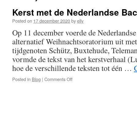
Kerst met de Nederlandse Ba
Posted on
17 december 2020
by
elly
Op 11 december voerde de Nederlandse
alternatief Weihnachtsoratorium uit met
tijdgenoten Schütz, Buxtehude, Teleman
vormde de tekst van het kerstverhaal (L
hoe de verschillende teksten tot één …
on
Posted in
Blog
|
Comments Off
Kerst
met
de
Nederlandse
Bachvereniging