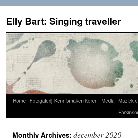
Skip
to
Elly Bart: Singing traveller
content
Home
Fotogalerij
Kennismaken
Koren
Media
Muziek e
Parkinso
december 2020
Monthly Archives: