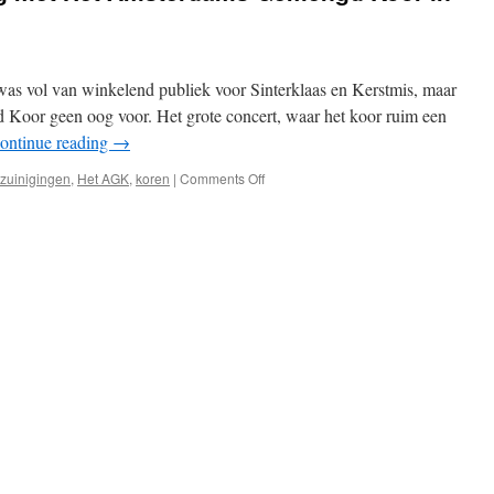
as vol van winkelend publiek voor Sinterklaas en Kerstmis, maar
oor geen oog voor. Het grote concert, waar het koor ruim een
ontinue reading
→
on
zuinigingen
,
Het AGK
,
koren
|
Comments Off
Een
bijzondere
middag
met
Het
Amsterdams
Gemengd
Koor
in
Het
Concertgebouw