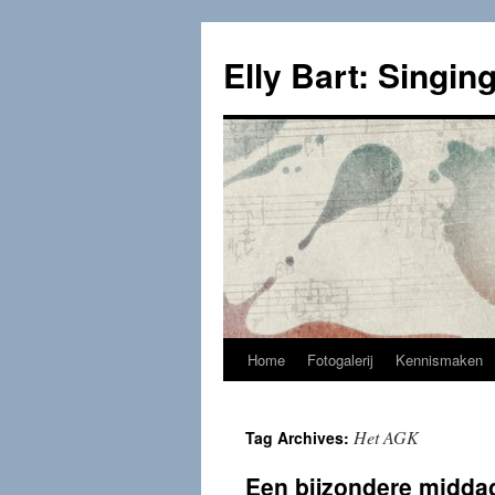
Skip
to
Elly Bart: Singing
content
Home
Fotogalerij
Kennismaken
Het AGK
Tag Archives:
Een bijzondere midd