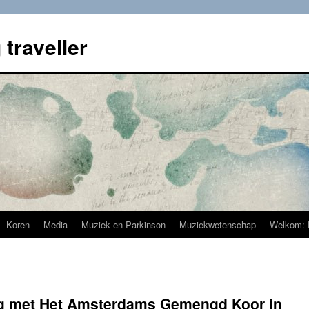
 traveller
Koren
Media
Muziek en Parkinson
Muziekwetenschap
Welkom: 
ag met Het Amsterdams Gemengd Koor in