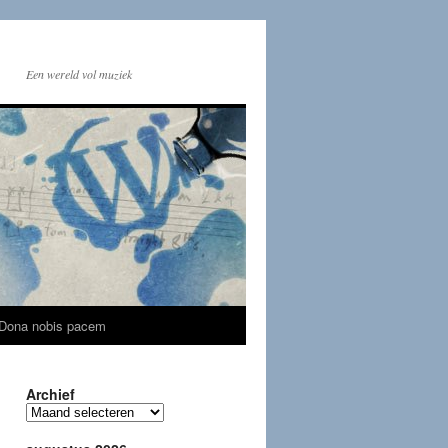
Een wereld vol muziek
Dona nobis pacem
Archief
Archief