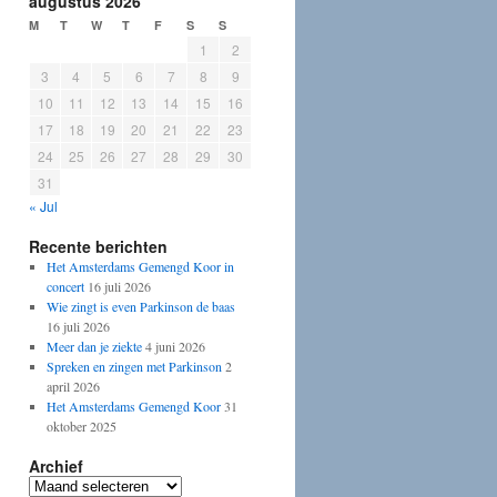
augustus 2026
M
T
W
T
F
S
S
1
2
3
4
5
6
7
8
9
10
11
12
13
14
15
16
17
18
19
20
21
22
23
24
25
26
27
28
29
30
31
« Jul
Recente berichten
Het Amsterdams Gemengd Koor in
concert
16 juli 2026
Wie zingt is even Parkinson de baas
16 juli 2026
Meer dan je ziekte
4 juni 2026
Spreken en zingen met Parkinson
2
april 2026
Het Amsterdams Gemengd Koor
31
oktober 2025
Archief
Archief