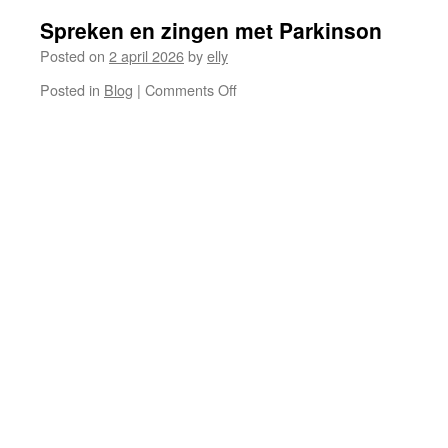
Spreken en zingen met Parkinson
Posted on
2 april 2026
by
elly
on
Posted in
Blog
|
Comments Off
Spreken
en
zingen
met
Parkinson