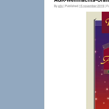
By
elly
|
Published
15 november 2019
|
Fu