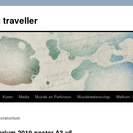
 traveller
Koren
Media
Muziek en Parkinson
Muziekwetenschap
Welkom: 
oratorium
rium-2019-poster-A3-v5