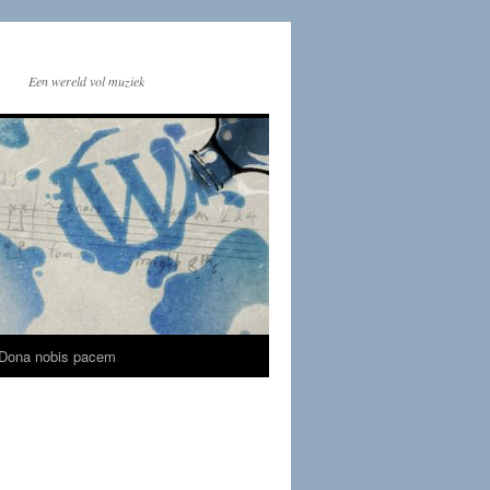
Een wereld vol muziek
Dona nobis pacem