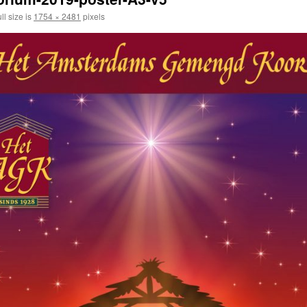
ll size is
1754 × 2481
pixels