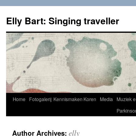
Skip
to
Elly Bart: Singing traveller
content
Home
Fotogalerij
Kennismaken
Koren
Media
Muziek e
Parkinso
elly
Author Archives: