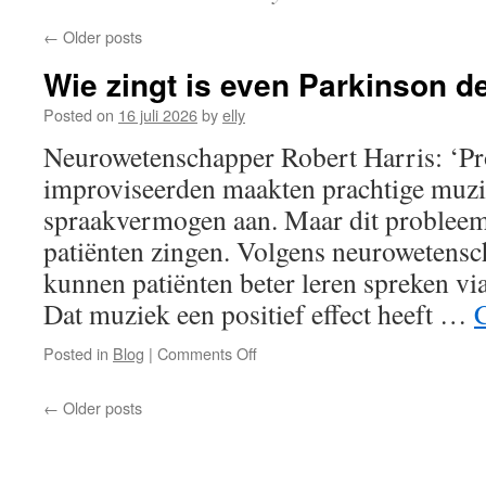
←
Older posts
Wie zingt is even Parkinson d
Posted on
16 juli 2026
by
elly
Neurowetenschapper Robert Harris: ‘Pr
improviseerden maakten prachtige muzie
spraakvermogen aan. Maar dit probleem
patiënten zingen. Volgens neurowetensc
kunnen patiënten beter leren spreken vi
Dat muziek een positief effect heeft …
on
Posted in
Blog
|
Comments Off
Wie
zingt
←
Older posts
is
even
Parkinson
de