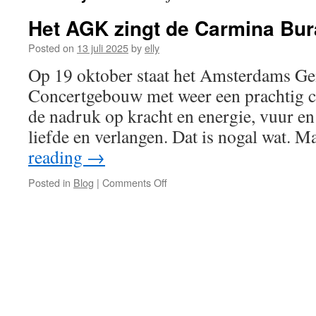
Het AGK zingt de Carmina Bu
Posted on
13 juli 2025
by
elly
Op 19 oktober staat het Amsterdams G
Concertgebouw met weer een prachtig co
de nadruk op kracht en energie, vuur en 
liefde en verlangen. Dat is nogal wat. 
reading
→
on
Posted in
Blog
|
Comments Off
Het
AGK
zingt
de
Carmina
Burana