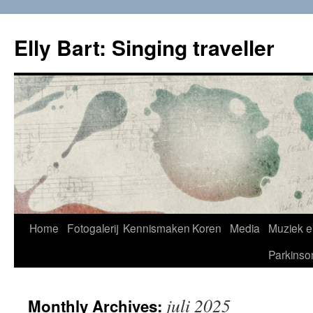
Skip
to
Elly Bart: Singing traveller
content
Home
Fotogalerij
Kennismaken
Koren
Media
Muziek e
Parkinso
juli 2025
Monthly Archives: