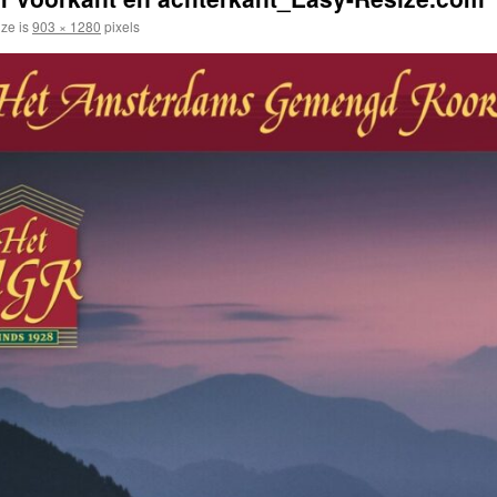
ize is
903 × 1280
pixels