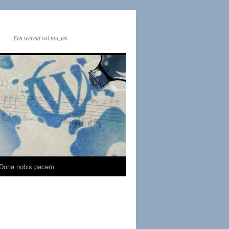
Een wereld vol muziek
Dona nobis pacem