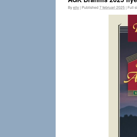
By
elly
|
Published
7 februari 2025
|
Full s