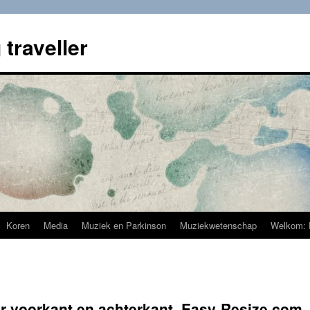
 traveller
Koren
Media
Muziek en Parkinson
Muziekwetenschap
Welkom: 
r voorkant en achterkant_Easy-Resize.com