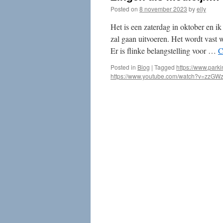
Posted on
8 november 2023
by
elly
Het is een zaterdag in oktober en i
zal gaan uitvoeren. Het wordt vast
Er is flinke belangstelling voor …
C
Posted in
Blog
|
Tagged
https://www.park
https://www.youtube.com/watch?v=zzG