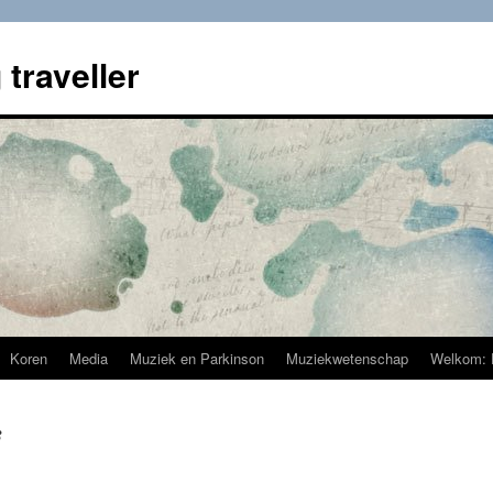
 traveller
Koren
Media
Muziek en Parkinson
Muziekwetenschap
Welkom: 
3