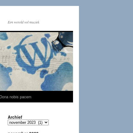
Een wereld vol muziek
Dona nobis pacem
Archief
Archief