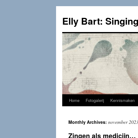
Skip
to
Elly Bart: Singing
content
Home
Fotogalerij
Kennismaken
november 202
Monthly Archives:
Zingen als medicijn…