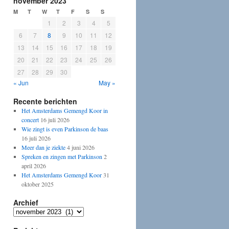
november 2023
M
T
W
T
F
S
S
1
2
3
4
5
6
7
8
9
10
11
12
13
14
15
16
17
18
19
20
21
22
23
24
25
26
27
28
29
30
« Jun
May »
Recente berichten
Het Amsterdams Gemengd Koor in
concert
16 juli 2026
Wie zingt is even Parkinson de baas
16 juli 2026
Meer dan je ziekte
4 juni 2026
Spreken en zingen met Parkinson
2
april 2026
Het Amsterdams Gemengd Koor
31
oktober 2025
Archief
Archief