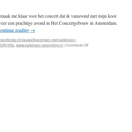
k maak me klaar voor het concert dat ik vanavond met mijn koor
 weer een prachtige avond in Het Concertgebouw in Amsterdam.
ontinue reading
→
insonfonds.nl/nieuws/tips/zingen-met-parkinson/
,
on
WzDRyYNo
,
www.parkinson-vereniging.nl
|
Comments Off
Zingen
als
medicijn…